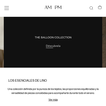
Saltar
al
contenido
THE BALLOON COLLECTION
Déscubrela
LOS ESENCIALES DE LINO
Una colección definida por la pureza de los tejidos, las proporciones equilibradas y la
versatilidad de piezas concebidas para acompañarte durante todo el verano.
Ver más